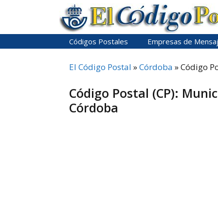
Saltar
al
contenido
Códigos Postales
Empresas de Mensaj
El Código Postal
»
Córdoba
»
Código Po
Código Postal (CP): Munic
Córdoba