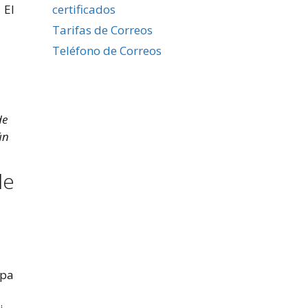
certificados
 El
Tarifas de Correos
Teléfono de Correos
de
ún
de
apa