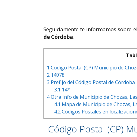
Seguidamente te informamos sobre e
de Córdoba
.
Tabl
1
Código Postal (CP) Municipio de Choz
2
14978
3
Prefijo del Código Postal de Córdoba
3.1
14*
4
Otra Info de Municipio de Chozas, La
4.1
Mapa de Municipio de Chozas, La
4.2
Códigos Postales en localizacion
Código Postal (CP) Mu