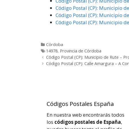
Código Postal (CP): Municipio d
Código Postal (CP): Municipio de
Código Postal (CP): Municipio de
Código Postal (CP): Municipio de
Categorías
Córdoba
Etiquetas
14978
,
Provincia de Córdoba
Post
Código Postal (CP): Municipio de Rute – P
navigation
Código Postal (CP): Calle Amargura – A Co
Códigos Postales España
En nuestra web encontrarás todos
los
códigos postales de España
,