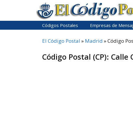
Saltar
al
contenido
Códigos Postales
Empresas de Mensaj
El Código Postal
»
Madrid
»
Código Pos
Código Postal (CP): Calle