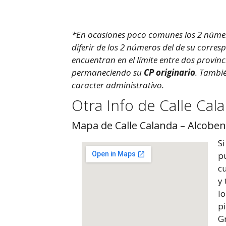
*En ocasiones poco comunes los 2 número
diferir de los 2 números del de su corres
encuentran en el límite entre dos provin
permaneciendo su
CP originario
. Tambi
caracter administrativo.
Otra Info de Calle Cal
Mapa de Calle Calanda – Alcoben
Si
p
cu
y 
l
p
Gr