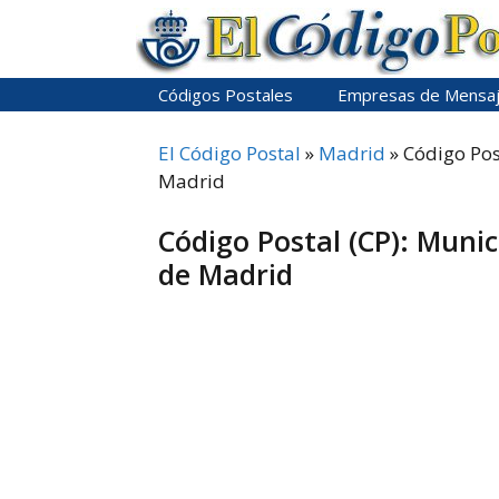
Saltar
al
contenido
Códigos Postales
Empresas de Mensaj
El Código Postal
»
Madrid
»
Código Pos
Madrid
Código Postal (CP): Munic
de Madrid