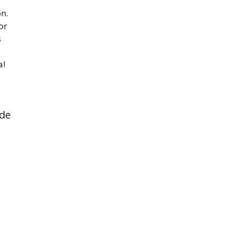
ón.
or
s
a!
 de