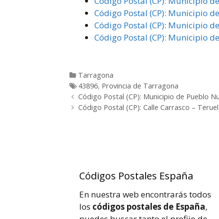
Código Postal (CP): Municipio d
Código Postal (CP): Municipio de
Código Postal (CP): Municipio de
Código Postal (CP): Municipio d
Categorías
Tarragona
Etiquetas
43896
,
Provincia de Tarragona
Post
Código Postal (CP): Municipio de Pueblo N
navigation
Código Postal (CP): Calle Carrasco – Teruel
Códigos Postales España
En nuestra web encontrarás todos
los
códigos postales de España
,
puedes buscar tanto el prefijo de