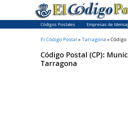
Saltar
al
contenido
Códigos Postales
Empresas de Mensaj
El Código Postal
»
Tarragona
»
Código 
Código Postal (CP): Munici
Tarragona