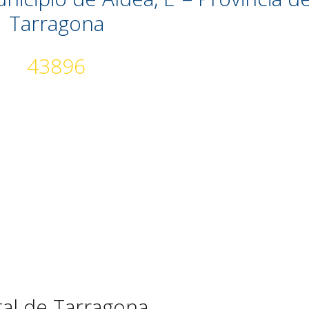
Tarragona
43896
tal de Tarragona