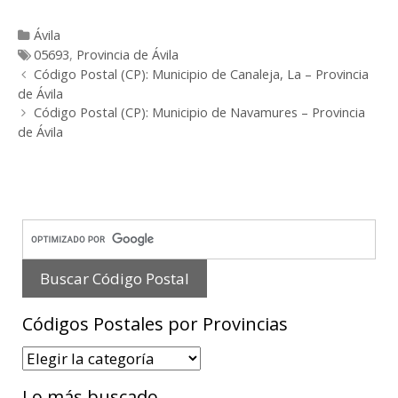
Categorías
Ávila
Etiquetas
05693
,
Provincia de Ávila
Post
Código Postal (CP): Municipio de Canaleja, La – Provincia
navigation
de Ávila
Código Postal (CP): Municipio de Navamures – Provincia
de Ávila
Códigos Postales por Provincias
Códigos
Postales
Lo más buscado