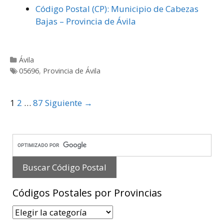
Código Postal (CP): Municipio de Cabezas
Bajas – Provincia de Ávila
Categorías
Ávila
Etiquetas
05696
,
Provincia de Ávila
Post
1
2
…
87
Siguiente →
navigation
Códigos Postales por Provincias
Códigos
Postales