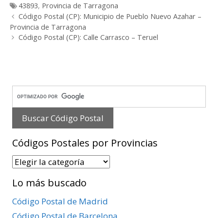
Etiquetas
43893
,
Provincia de Tarragona
Post
Código Postal (CP): Municipio de Pueblo Nuevo Azahar –
navigation
Provincia de Tarragona
Código Postal (CP): Calle Carrasco – Teruel
Códigos Postales por Provincias
Códigos
Postales
Lo más buscado
por
Provincias
Código Postal de Madrid
Código Postal de Barcelona