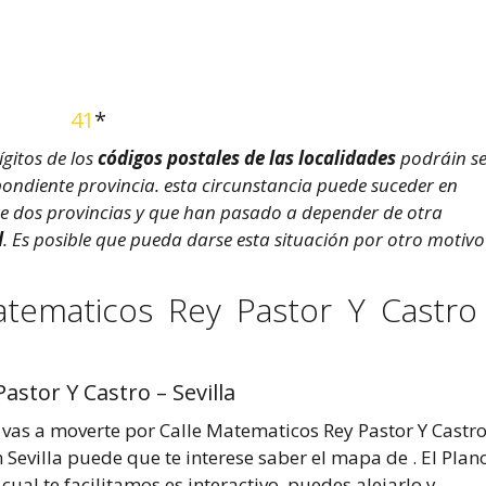
41
*
ígitos de los
códigos postales de las localidades
podráin se
espondiente provincia. esta circunstancia puede suceder en
re dos provincias y que han pasado a depender de otra
l
. Es posible que pueda darse esta situación por otro motivo
atematicos Rey Pastor Y Castro
stor Y Castro – Sevilla
i vas a moverte por Calle Matematicos Rey Pastor Y Castr
 Sevilla puede que te interese saber el mapa de . El Plan
 cual te facilitamos es interactivo, puedes alejarlo y