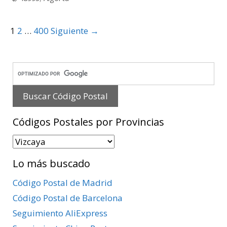
Post
1
2
…
400
Siguiente →
navigation
Códigos Postales por Provincias
Códigos
Postales
Lo más buscado
por
Provincias
Código Postal de Madrid
Código Postal de Barcelona
Seguimiento AliExpress