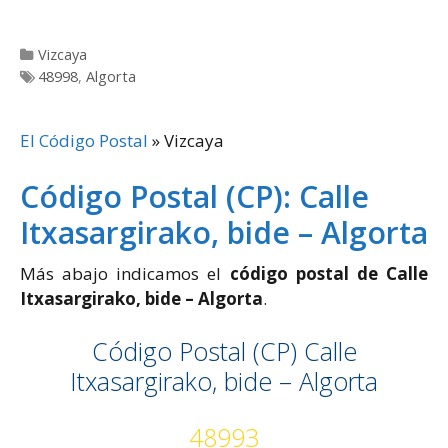
Categorías
Vizcaya
Etiquetas
48998
,
Algorta
El Código Postal
»
Vizcaya
Código Postal (CP): Calle
Itxasargirako, bide – Algorta
Más abajo indicamos el
código postal de Calle
Itxasargirako, bide – Algorta
.
Código Postal (CP) Calle
Itxasargirako, bide – Algorta
48993