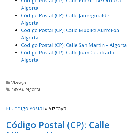
Código Postal (CP): Calle Puerto De Orduña –
Algorta
Código Postal (CP): Calle Jaureguialde –
Algorta
Código Postal (CP): Calle Muxike Aurrekoa –
Algorta
Código Postal (CP): Calle San Martin – Algorta
Código Postal (CP): Calle Juan Cuadrado –
Algorta
Categorías
Vizcaya
Etiquetas
48993
,
Algorta
El Código Postal
»
Vizcaya
Código Postal (CP): Calle