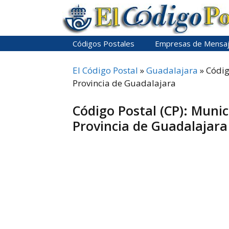
Saltar
al
contenido
Códigos Postales
Empresas de Mensaj
El Código Postal
»
Guadalajara
»
Códig
Provincia de Guadalajara
Código Postal (CP): Munic
Provincia de Guadalajara