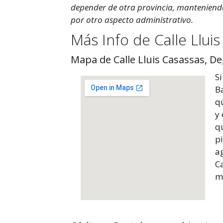
depender de otra provincia, mantenien
por otro aspecto administrativo.
Más Info de Calle Lluis
Mapa de Calle Lluis Casassas, De
Si
B
qu
y 
q
p
a
Ca
m