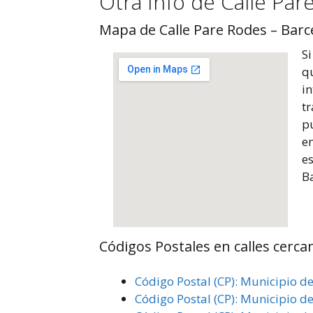
Otra Info de Calle Par
Mapa de Calle Pare Rodes – Barc
Si
q
in
t
p
e
es
Ba
Códigos Postales en calles cerca
Código Postal (CP): Municipio de
Código Postal (CP): Municipio d