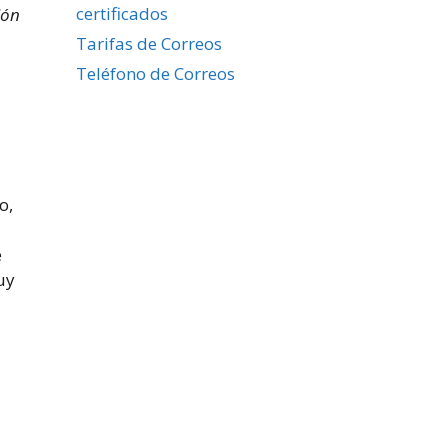
certificados
ión
Tarifas de Correos
Teléfono de Correos
o,
e
uy