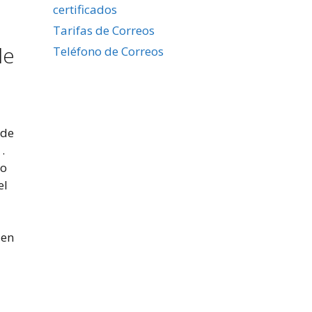
certificados
Tarifas de Correos
de
Teléfono de Correos
 de
.
lo
el
 en