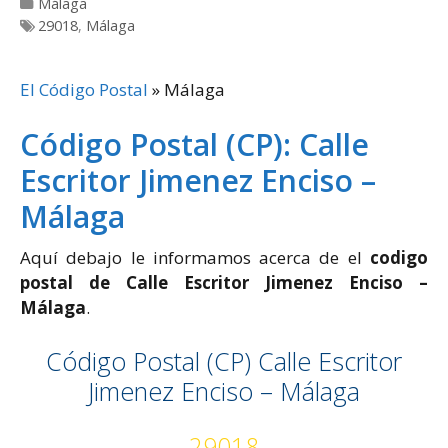
Categorías
Málaga
Etiquetas
29018
,
Málaga
El Código Postal
»
Málaga
Código Postal (CP): Calle
Escritor Jimenez Enciso –
Málaga
Aquí debajo le informamos acerca de el
codigo
postal de Calle Escritor Jimenez Enciso –
Málaga
.
Código Postal (CP) Calle Escritor
Jimenez Enciso – Málaga
29018