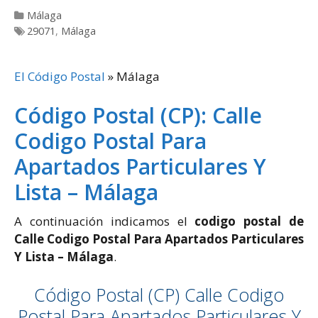
Categorías
Málaga
Etiquetas
29071
,
Málaga
El Código Postal
»
Málaga
Código Postal (CP): Calle
Codigo Postal Para
Apartados Particulares Y
Lista – Málaga
A continuación indicamos el
codigo postal de
Calle Codigo Postal Para Apartados Particulares
Y Lista – Málaga
.
Código Postal (CP) Calle Codigo
Postal Para Apartados Particulares Y