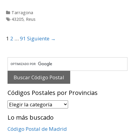
Categorías
Tarragona
Etiquetas
43205
,
Reus
Post
1
2
…
91
Siguiente →
navigation
Códigos Postales por Provincias
Códigos
Postales
Lo más buscado
por
Provincias
Código Postal de Madrid