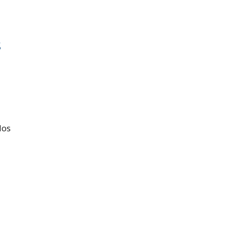
s
los