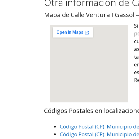
Otra información de Ca
Mapa de Calle Ventura I Gassol 
Si
po
cu
as
t
en
es
R
Códigos Postales en localizacion
Código Postal (CP): Municipio d
Código Postal (CP): Municipio d